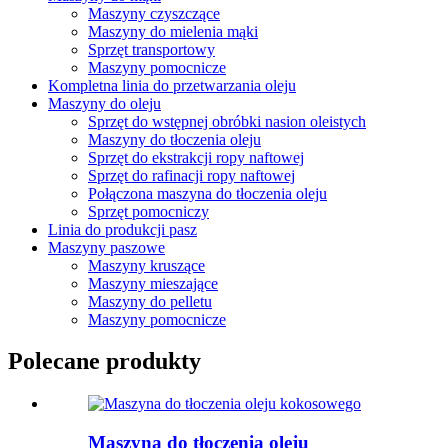
Maszyny czyszczące
Maszyny do mielenia mąki
Sprzęt transportowy
Maszyny pomocnicze
Kompletna linia do przetwarzania oleju
Maszyny do oleju
Sprzęt do wstępnej obróbki nasion oleistych
Maszyny do tłoczenia oleju
Sprzęt do ekstrakcji ropy naftowej
Sprzęt do rafinacji ropy naftowej
Połączona maszyna do tłoczenia oleju
Sprzęt pomocniczy
Linia do produkcji pasz
Maszyny paszowe
Maszyny kruszące
Maszyny mieszające
Maszyny do pelletu
Maszyny pomocnicze
Polecane produkty
Maszyna do tłoczenia oleju