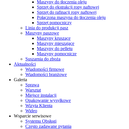
Maszyny do tłoczenia oleju
Sprzęt do ekstrakcji ropy naftowej
Sprzęt do rafinacji ropy naftowej
Połączona maszyna do tłoczenia oleju
Sprzęt pomocniczy
Linia do produkcji pasz
Maszyny paszowe
Maszyny kruszące
Maszyny mieszające
Maszyny do pelletu
Maszyny pomocnicze
Suszarnia do zboża
Aktualności
Wiadomości firmowe
Wiadomości branżowe
Galeria
Sprawa
Warsztat
Miejsce instalacji
Opakowanie wysyłkowe
Wizyta Klienta
Wideo
Wsparcie serwisowe
Systemu Obsługi
Często zadawane pytania