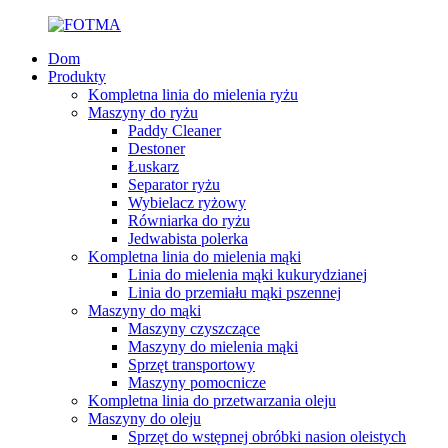
Dom
Produkty
Kompletna linia do mielenia ryżu
Maszyny do ryżu
Paddy Cleaner
Destoner
Łuskarz
Separator ryżu
Wybielacz ryżowy
Równiarka do ryżu
Jedwabista polerka
Kompletna linia do mielenia mąki
Linia do mielenia mąki kukurydzianej
Linia do przemiału mąki pszennej
Maszyny do mąki
Maszyny czyszczące
Maszyny do mielenia mąki
Sprzęt transportowy
Maszyny pomocnicze
Kompletna linia do przetwarzania oleju
Maszyny do oleju
Sprzęt do wstępnej obróbki nasion oleistych