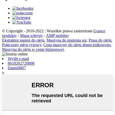
© Copyright - 2010-2022 : Wszelkie prawa zastrzeżone.
Gorące
produkty
-
Mapa witryny
-
AMP mobilny
Ekstraktor nasion do oleju
,
Maszyna do prażenia soi
,
Prasa do oleju
,
Połączony młyn ryżowy
,
Cena maszyny do oleju słonecznikowego
,
Maszyna do oleju w cenie biznesowej
,
Wyślij e-mail
8618202720898
Danni0807
x