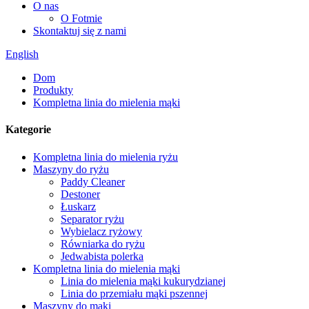
O nas
O Fotmie
Skontaktuj się z nami
English
Dom
Produkty
Kompletna linia do mielenia mąki
Kategorie
Kompletna linia do mielenia ryżu
Maszyny do ryżu
Paddy Cleaner
Destoner
Łuskarz
Separator ryżu
Wybielacz ryżowy
Równiarka do ryżu
Jedwabista polerka
Kompletna linia do mielenia mąki
Linia do mielenia mąki kukurydzianej
Linia do przemiału mąki pszennej
Maszyny do mąki