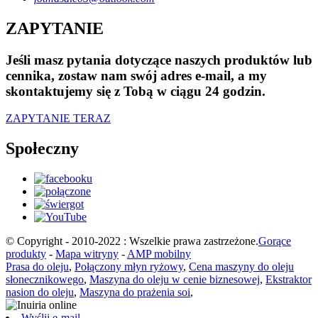
ZAPYTANIE
Jeśli masz pytania dotyczące naszych produktów lub
cennika, zostaw nam swój adres e-mail, a my
skontaktujemy się z Tobą w ciągu 24 godzin.
ZAPYTANIE TERAZ
Społeczny
© Copyright - 2010-2022 : Wszelkie prawa zastrzeżone.
Gorące
produkty
-
Mapa witryny
-
AMP mobilny
Prasa do oleju
,
Połączony młyn ryżowy
,
Cena maszyny do oleju
słonecznikowego
,
Maszyna do oleju w cenie biznesowej
,
Ekstraktor
nasion do oleju
,
Maszyna do prażenia soi
,
Wyślij e-mail