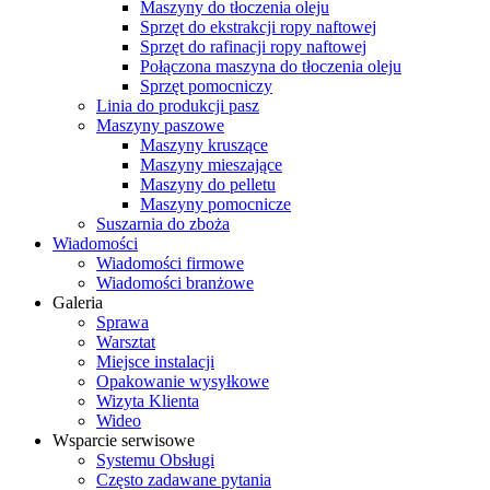
Maszyny do tłoczenia oleju
Sprzęt do ekstrakcji ropy naftowej
Sprzęt do rafinacji ropy naftowej
Połączona maszyna do tłoczenia oleju
Sprzęt pomocniczy
Linia do produkcji pasz
Maszyny paszowe
Maszyny kruszące
Maszyny mieszające
Maszyny do pelletu
Maszyny pomocnicze
Suszarnia do zboża
Wiadomości
Wiadomości firmowe
Wiadomości branżowe
Galeria
Sprawa
Warsztat
Miejsce instalacji
Opakowanie wysyłkowe
Wizyta Klienta
Wideo
Wsparcie serwisowe
Systemu Obsługi
Często zadawane pytania