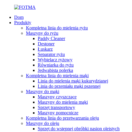
Dom
Produkty
Kompletna linia do mielenia ryżu
Maszyny do ryżu
Paddy Cleaner
Destoner
Łuskarz
Separator ryżu
Wybielacz ryżowy
Równiarka do ryżu
Jedwabista polerka
Kompletna linia do mielenia mąki
Linia do mielenia mąki kukurydzianej
Linia do przemiału mąki pszennej
Maszyny do mąki
Maszyny czyszczące
Maszyny do mielenia mąki
Sprzęt transportowy
Maszyny pomocnicze
Kompletna linia do przetwarzania oleju
Maszyny do oleju
Sprzęt do wstępnej obróbki nasion oleistych