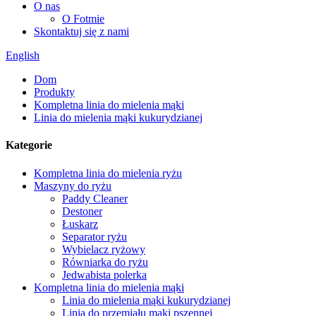
O nas
O Fotmie
Skontaktuj się z nami
English
Dom
Produkty
Kompletna linia do mielenia mąki
Linia do mielenia mąki kukurydzianej
Kategorie
Kompletna linia do mielenia ryżu
Maszyny do ryżu
Paddy Cleaner
Destoner
Łuskarz
Separator ryżu
Wybielacz ryżowy
Równiarka do ryżu
Jedwabista polerka
Kompletna linia do mielenia mąki
Linia do mielenia mąki kukurydzianej
Linia do przemiału mąki pszennej