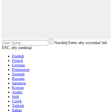
Naciśnij Enter, aby wyszukać lub
ESC, aby zamknąć
English
French
German
Portuguese
Spanish
Russian
Japanese
Korean
Arabic
Irish
Greek
Turkish
Italian