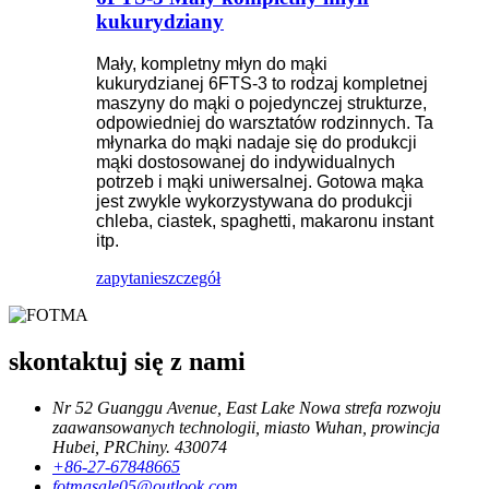
kukurydziany
Mały, kompletny młyn do mąki
kukurydzianej 6FTS-3 to rodzaj kompletnej
maszyny do mąki o pojedynczej strukturze,
odpowiedniej do warsztatów rodzinnych. Ta
młynarka do mąki nadaje się do produkcji
mąki dostosowanej do indywidualnych
potrzeb i mąki uniwersalnej. Gotowa mąka
jest zwykle wykorzystywana do produkcji
chleba, ciastek, spaghetti, makaronu instant
itp.
zapytanie
szczegół
skontaktuj się z nami
Nr 52 Guanggu Avenue, East Lake Nowa strefa rozwoju
zaawansowanych technologii, miasto Wuhan, prowincja
Hubei, PRChiny. 430074
+86-27-67848665
fotmasale05@outlook.com