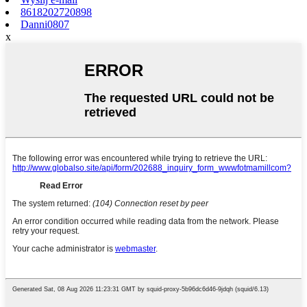
8618202720898
Danni0807
x