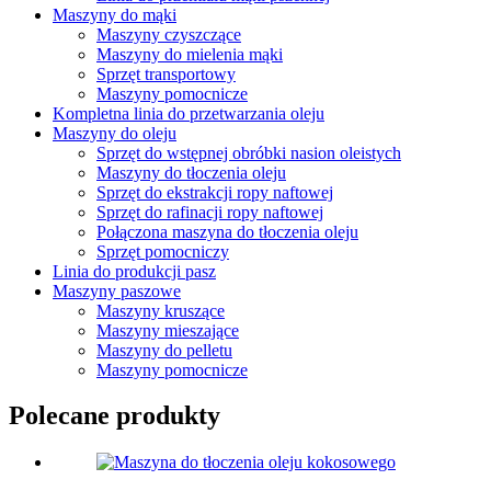
Maszyny do mąki
Maszyny czyszczące
Maszyny do mielenia mąki
Sprzęt transportowy
Maszyny pomocnicze
Kompletna linia do przetwarzania oleju
Maszyny do oleju
Sprzęt do wstępnej obróbki nasion oleistych
Maszyny do tłoczenia oleju
Sprzęt do ekstrakcji ropy naftowej
Sprzęt do rafinacji ropy naftowej
Połączona maszyna do tłoczenia oleju
Sprzęt pomocniczy
Linia do produkcji pasz
Maszyny paszowe
Maszyny kruszące
Maszyny mieszające
Maszyny do pelletu
Maszyny pomocnicze
Polecane produkty